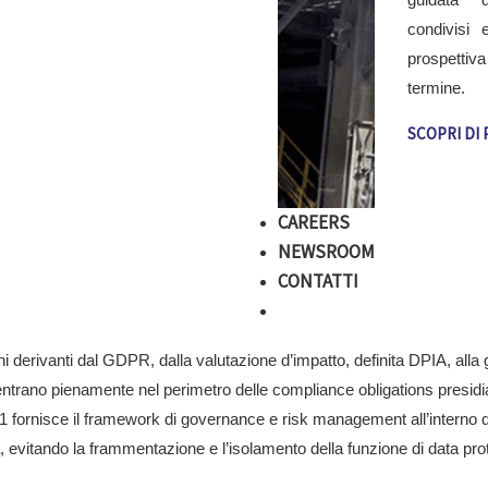
sversalità fa della ISO 37301 la naturale struttura portante su cui cos
condivisi
, in un’unica architettura, i principali regimi di compliance oggi applic
prospettiv
termine.
. 231/2001, RESPONSABILITÀ AMMINISTRATI
SCOPRI DI 
 231/2001 rientra tra le compliance obligations presidiate dal Comp
à di controllo e verifica aziendali, comprese quelle del D.Lgs. 231/200
so l’esterno del concreto impegno dell’organizzazione. È opportuno p
CAREERS
esunzione di idoneità del MOGC 231, ma costituisce un elemento di for
NEWSROOM
CONTATTI
— REGOLAMENTO (UE) 2016/679 SULLA PRO
ghi derivanti dal GDPR, dalla valutazione d’impatto, definita DPIA, all
rientrano pienamente nel perimetro delle compliance obligations pres
 fornisce il framework di governance e risk management all’interno del
 evitando la frammentazione e l’isolamento della funzione di data prote