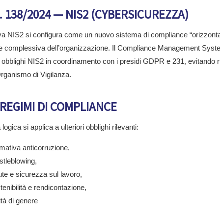
. 138/2024 — NIS2 (CYBERSICUREZZA)
iva NIS2 si configura come un nuovo sistema di compliance “orizzontale”
e complessiva dell’organizzazione. Il Compliance Management System 
li obblighi NIS2 in coordinamento con i presidi GDPR e 231, evitando ri
ganismo di Vigilanza.
 REGIMI DI COMPLIANCE
logica si applica a ulteriori obblighi rilevanti:
mativa anticorruzione,
stleblowing,
ute e sicurezza sul lavoro,
tenibilità e rendicontazione,
ità di genere