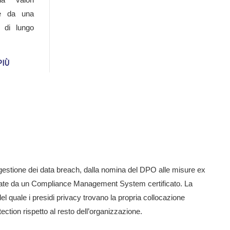
truire un sistema di gestione integrato capace di far
 e da una
abili alle organizzazioni italiane ed europee.
a di lungo
VA DEGLI ENTI
PIÙ
liance Management System. Questo permette di far convergere
1, verso un unico modello organizzato e strutturato, dando
recisare che la certificazione ISO 37301 non determina di per
te valore probatorio in caso di procedimento giudiziario.
TEZIONE DEI DATI PERSONALI
a gestione dei data breach, dalla nomina del DPO alle misure ex
idiate da un Compliance Management System certificato. La
 quale i presidi privacy trovano la propria collocazione
ction rispetto al resto dell’organizzazione.