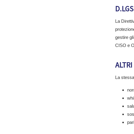
D.LGS
La Dirett
protezion
gestire g
CISO e Or
ALTRI
La stessa 
nor
whi
sal
sos
par