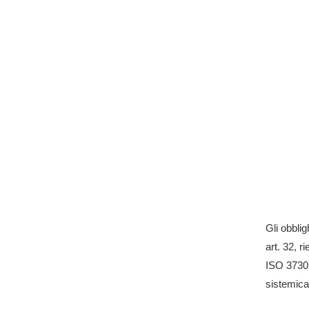
Questa tra
convergere
D.LGS
Il D.Lgs.
le attivit
prova ver
sé una pr
GDPR 
Gli obbli
art. 32, 
ISO 37301
sistemica,