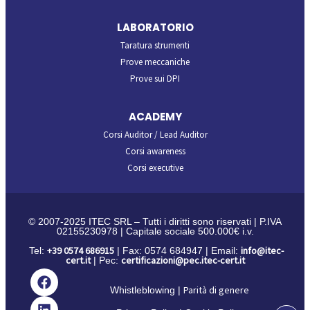
LABORATORIO
Taratura strumenti
Prove meccaniche
Prove sui DPI
ACADEMY
Corsi Auditor / Lead Auditor
Corsi awareness
Corsi executive
© 2007-2025 ITEC SRL – Tutti i diritti sono riservati | P.IVA
02155230978 | Capitale sociale 500.000€ i.v.
+39 0574 686915
info@itec-
Tel:
| Fax: 0574 684947 | Email:
cert.it
certificazioni@pec.itec-cert.it
| Pec:
Parità di genere
Whistleblowing |