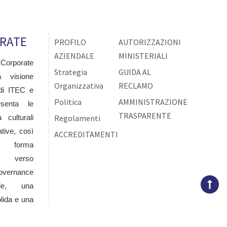
RATE
PROFILO
AUTORIZZAZIONI
AZIENDALE
MINISTERIALI
 Corporate
Strategia
GUIDA AL
a visione
Organizzativa
RECLAMO
 di ITEC e
Via Biella, 1 – 59013 Montemurlo
Politica
AMMINISTRAZIONE
esenta le
(PO)
TRASPARENTE
 culturali
Regolamenti
tive, così
ACCREDITAMENTI
Montemurlo (PO) – Italia
 forma
P.Iva 02155230978
gno verso
ernance
0574 686915
bile, una
0574 684947
lida e una
info@itec-cert.it
stenibile,
certificazioni@pec.itec-cert.it
da valori