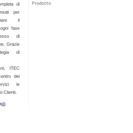
Prodotto
mpleta di
nsati per
informazioni generali, richieste di informazioni
gnare il
ne.
 ogni fase
cesso di
a.
one. Grazie
ategia di
ent, ITEC
entro dei
ervizi le
 Clienti.
PIÙ
mande frequenti (FAQ)