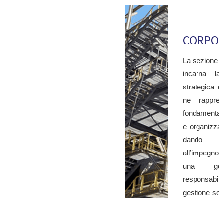
CORPO
ORI INFORMAZIONI?
La sezione
gli su certificazioni, requisiti, tempistiche o qualsiasi altro
incarna l
 risponderà il prima possibile con tutte le informazioni
strategica
ne rappr
fondamenta
e organizza
dando
all’impe
una gov
responsa
gestione so
crescita so
guidata 