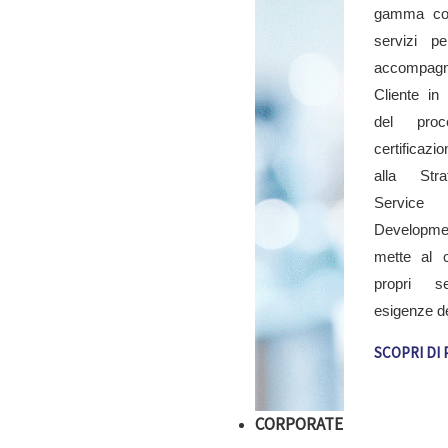
gamma co
servizi pe
accompa
Cliente in
del pro
certificazi
alla Str
Service
Developm
mette al c
propri s
esigenze dei
SCOPRI DI 
CORPORATE