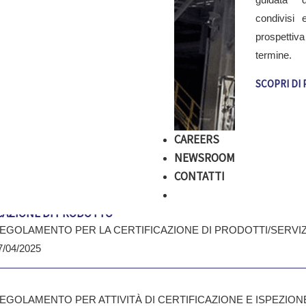
condivisi
ENTO SPECIFICO PER LA CERTIFICAZIONE DEI SISTEMI DI GE
prospettiv
AZIONI
termine.
EGOLAMENTO PER LA SICUREZZA DELLE INFORMAZIONI - REG IS
SCOPRI DI 
ENTO PER LA CERTIFICAZIONE DEI SISTEMI DI GESTIONE DEL
EGOLAMENTO PER LA CERTIFICAZIONE DELL'INTELLIGENZA ARTIF
CAREERS
NEWSROOM
CONTATTI
TTI PROCESSI E SERVIZI
CAZIONE DI PRODOTTO
EGOLAMENTO PER LA CERTIFICAZIONE DI PRODOTTI/SERVIZI/ 
7/04/2025
EGOLAMENTO PER ATTIVITÀ DI CERTIFICAZIONE E ISPEZIONE 