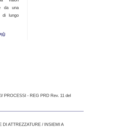
 e da una
STIONE PER LA SICUREZZA DELLE
a di lungo
MS + LG Rev. 01 del 25-06-2024
PIÙ
L'INTELLIGENZA ARTIFICIALE
ICIALE AIMS - Rev. 01 del 30-06-2025
PROCESSI - REG PRD Rev. 11 del
DI ATTREZZATURE / INSIEMI A