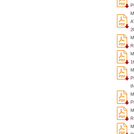
P
M
A
2
M
R
M
1
M
P
I
M
P
M
R
M