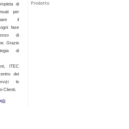
Prodotto
mpleta di
nsati per
gnare il
 ogni fase
cesso di
one. Grazie
ategia di
ent, ITEC
entro dei
ervizi le
 Clienti.
PIÙ