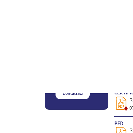
Guida al Reclamo
REGOLAM
INFORM
Amministrazione
Trasparente
R
VUOI AVERE
REGOLAM
MAGGIORI
INFORMAZIONI?
R
Compila il modulo,
siamo a disposizione
per ogni dubbio o
PRODO
domanda a cui non hai
trovato risposta
CERTIFI
Contattaci
R
0
PED
R