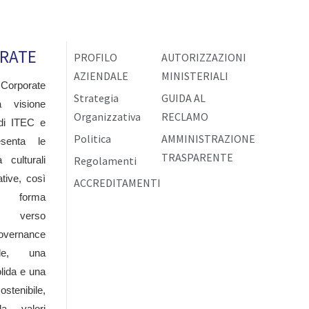
RATE
PROFILO
AUTORIZZAZIONI
AZIENDALE
MINISTERIALI
 Corporate
Strategia
GUIDA AL
a visione
Organizzativa
RECLAMO
SERVIZI DI
 di ITEC e
Politica
AMMINISTRAZIONE
esenta le
TRASPARENTE
 culturali
Regolamenti
tive, così
 di certificazione cogente, o volontaria, di
ACCREDITAMENTI
 forma
gno verso
ernance
bile, una
STIONE
lida e una
stenibile,
12-2025
da valori