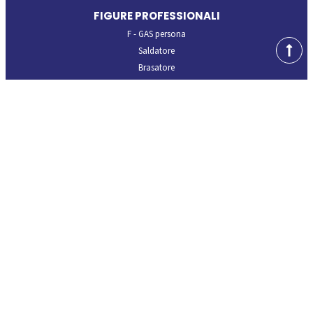
FIGURE PROFESSIONALI
F - GAS persona
Saldatore
Brasatore
PRODOTTO
Dispositivi di protezione individuali
PED - Attrezzature in pressione
CPR - prodotti da costruzione
ISPEZIONE
Verifiche periodiche impianti e attrezzature
Procedimenti brasatura
Procedimenti saldatura
LABORATORIO
Taratura strumenti